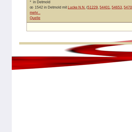
*
in Detmold
oo
1542 in Detmold mit
Lucke N.N.
(
51229
,
54401
,
54653
,
547
mehr...
Quelle