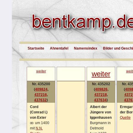
Startseite
Ahnentafel
Namensindex
Bilder und Gesch
weiter
weit
weiter
Nr. 435200
Nr. 435202
Nr. 43
(
409824
,
(
409826
,
(
409
437216
,
437218
,
4372
437632
)
437634
)
4376
Cord
Albert der
Ermgar
(Conrad I.)
Jüngere von
der Bo
von Exter
Iggenhausen
Quelle
oo
um 1400
Burgmann in
mit
N.N.
Detmold