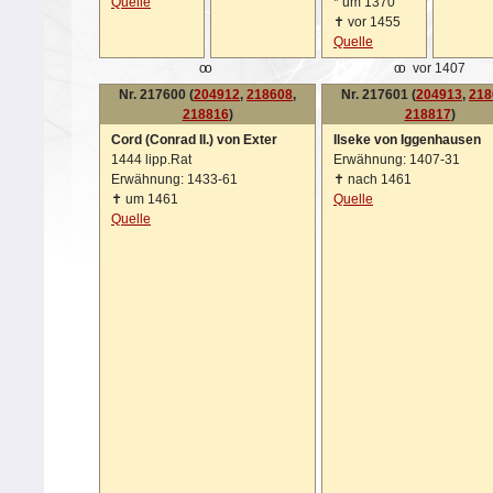
Quelle
*
um 1370
✝
vor 1455
Quelle
oo
oo
vor 1407
Nr. 217600 (
204912
,
218608
,
Nr. 217601 (
204913
,
218
218816
)
218817
)
Cord (Conrad II.) von Exter
Ilseke von Iggenhausen
1444 lipp.Rat
Erwähnung: 1407-31
Erwähnung: 1433-61
✝
nach 1461
✝
um 1461
Quelle
Quelle