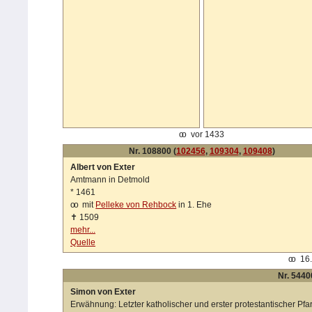
oo
vor 1433
Nr. 108800 (
102456
,
109304
,
109408
)
Albert von Exter
Amtmann in Detmold
*
1461
oo
mit
Pelleke von Rehbock
in 1. Ehe
✝
1509
mehr...
Quelle
oo
16.
Nr. 5440
Simon von Exter
Erwähnung: Letzter katholischer und erster protestantischer Pfa