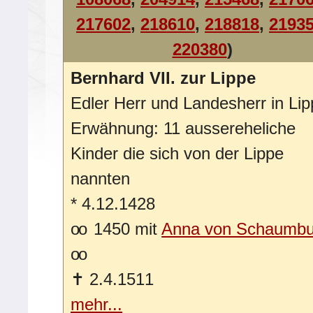
217602
,
218610
,
218818
,
2193
220380
)
Bernhard VII. zur Lippe
Edler Herr und Landesherr in Li
Erwähnung: 11 aussereheliche
Kinder die sich von der Lippe
nannten
*
4.12.1428
oo
1450 mit
Anna von Schaumbu
oo
✝
2.4.1511
mehr...