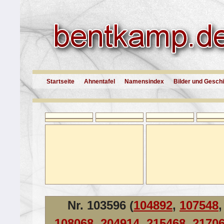
Startseite
Ahnentafel
Namensindex
Bilder und Gesch
Nr. 103596 (
104892
,
107548
,
108068
,
204914
,
215468
,
2170