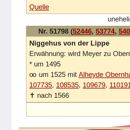
Quelle
unehel
Nr. 51798 (
52446
,
53774
,
540
Niggehus von der Lippe
Erwähnung: wird Meyer zu Obe
*
um 1495
oo
um 1525 mit
Alheyde Obernh
107735
,
108535
,
109679
,
11019
✝
nach 1566