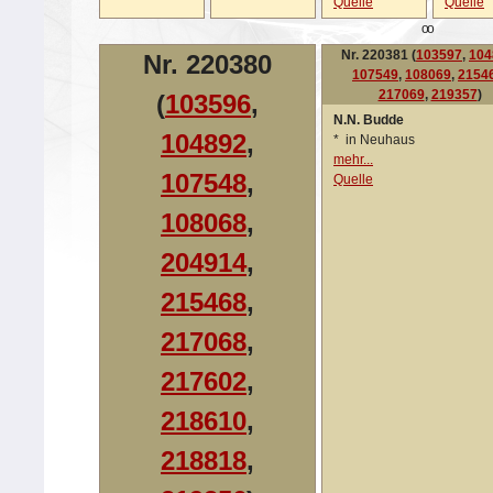
Quelle
Quelle
oo
Nr. 220381 (
103597
,
104
Nr. 220380
107549
,
108069
,
2154
217069
,
219357
)
(
103596
,
N.N. Budde
104892
,
*
in Neuhaus
mehr...
107548
,
Quelle
108068
,
204914
,
215468
,
217068
,
217602
,
218610
,
218818
,