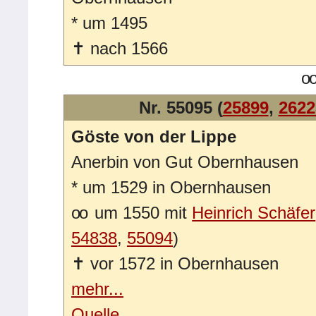
*
um 1495
✝
nach 1566
o
Nr. 55095 (
25899
,
2622
Göste von der Lippe
Anerbin von Gut Obernhausen
*
um 1529 in Obernhausen
oo
um 1550 mit
Heinrich Schäfer
54838
,
55094
)
✝
vor 1572 in Obernhausen
mehr...
Quelle