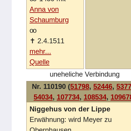
Anna von
Schaumburg
oo
✝
2.4.1511
mehr...
Quelle
uneheliche Verbindung
Nr. 110190 (
51798
,
52446
,
537
54034
,
107734
,
108534
,
10967
Niggehus von der Lippe
Erwähnung: wird Meyer zu
Obernhausen