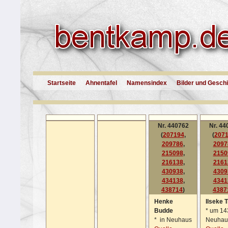
Startseite
Ahnentafel
Namensindex
Bilder und Gesch
Nr. 440762
Nr. 44
(
207194
,
(
207
209786
,
2097
215098
,
2150
216138
,
2161
430938
,
4309
434138
,
4341
438714
)
4387
Henke
Ilseke 
Budde
*
um 143
*
in Neuhaus
Neuhau