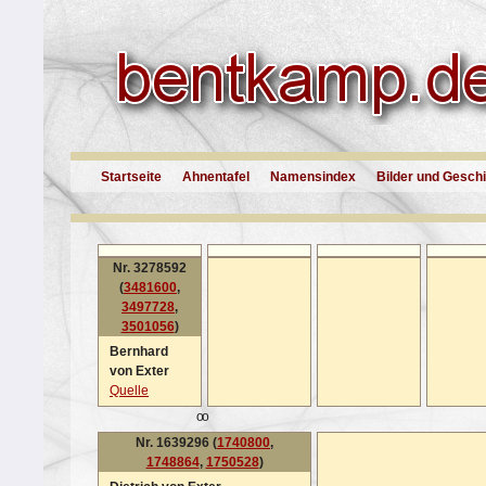
Startseite
Ahnentafel
Namensindex
Bilder und Gesch
Nr. 3278592
(
3481600
,
3497728
,
3501056
)
Bernhard
von Exter
Quelle
oo
Nr. 1639296 (
1740800
,
1748864
,
1750528
)