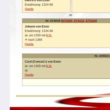
Dietrich von Exter
Erwähnung: 1324-66
Quelle
oo
Nr. 819648 (
870400
,
874432
,
875264
)
Johann von Exter
Erwähnung: 1334-66
oo
um 1350 mit
N.N.
✝
nach 1366
Quelle
Nr. 409824 
Cord (Conrad I.) von Exter
oo
um 1400 mit
N.N.
oo
Quelle