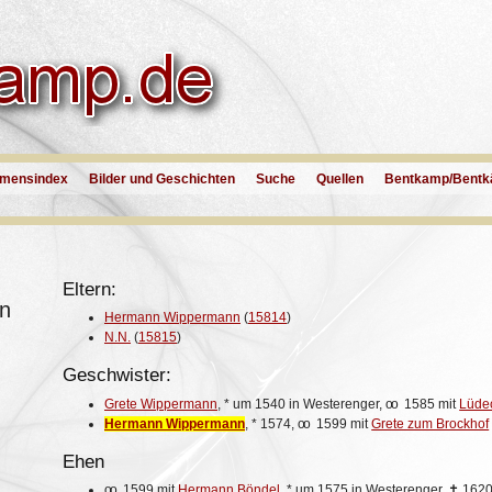
mensindex
Bilder und Geschichten
Suche
Quellen
Bentkamp/Bentk
Eltern:
n
Hermann Wippermann
(
15814
)
N.N.
(
15815
)
Geschwister:
Grete Wippermann
,
*
um 1540 in Westerenger,
oo
1585 mit
Lüde
Hermann Wippermann
,
*
1574,
oo
1599 mit
Grete zum Brockhof
Ehen
oo
1599 mit
Hermann Böndel
,
*
um 1575 in Westerenger,
✝
162