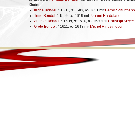
Kinder:
Ilsche Böndel
,
*
1601,
✝
1683,
oo
1651 mit
Bernd Schürmann,
Trine Böndel
,
*
1599,
oo
1619 mit
Johann Hardeland
Anneke Böndel
,
*
1609,
✝
1670,
oo
1630 mit
Christopf Meyer
Grete Böndel
,
*
1611,
oo
1648 mit
Michel Ringstmeyer