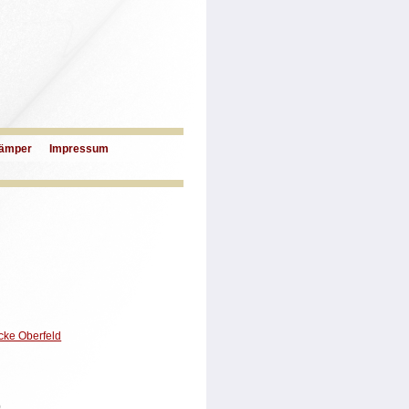
ämper
Impressum
cke Oberfeld
0