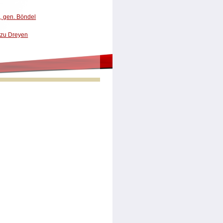
 gen. Böndel
 zu Dreyen