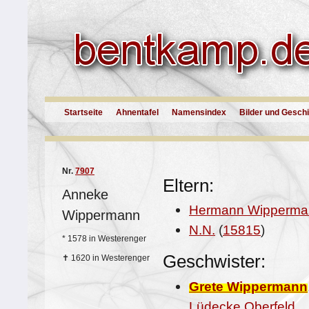
Startseite
Ahnentafel
Namensindex
Bilder und Gesch
Nr.
7907
Eltern:
Anneke
Hermann Wipperma
Wippermann
N.N.
(
15815
)
*
1578 in Westerenger
Geschwister:
✝
1620 in Westerenger
Grete Wippermann
Lüdecke Oberfeld