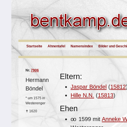
Startseite
Ahnentafel
Namensindex
Bilder und Gesch
Nr.
7906
Eltern:
Hermann
Jaspar Böndel
(
15812
Böndel
Hille N.N.
(
15813
)
*
um 1575 in
Westerenger
Ehen
✝
1620
oo
1599 mit
Anneke W