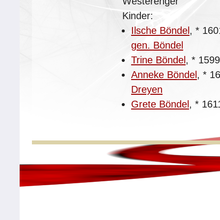
Westerenger
Kinder:
Ilsche Böndel
,
*
160
gen. Böndel
Trine Böndel
,
*
159
Anneke Böndel
,
*
1
Dreyen
Grete Böndel
,
*
161