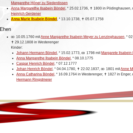
Margarethe Höner zu Siederdissen
Anna Margarethe Ilsabein Böndel
,
*
25.02.1736,
✝
1800 in Pödinghausen,
Heinrich Gerdener
Anna Marie Ilsabein Böndel
,
*
13.10.1738,
✝
05.07.1758
Ehen
oo
10.05.1760 mit
Anne Margarethe Ilsabein Meyer zu Lenzinghausen
,
*
02
✝
29.12.1808 in Westerenger
Kinder:
Johann Hermann Böndel
,
*
15.02.1773,
oo
1798 mit
Margarete Ilsabei
Anna Margarethe Ilsabein Böndel
,
*
08.10.1775
Caspar Henrich Böndel
,
*
07.12.1777
Johan Henrich Böndel
,
*
04.04.1780,
✝
22.02.1837,
oo
1801 mit
Anne Ma
Anna Catharina Böndel
,
*
16.09.1764 in Westerenger,
✝
1827 in Enger,
Hermann Ringstmeier