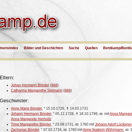
mensindex
Bilder und Geschichten
Suche
Quellen
Bentkamp/Bentk
Eltern:
Johan Hermann Böndel
(
988
)
Catharina Margarethe Sielmann
(
989
)
Geschwister:
Anne Marie Böndel
,
*
15.10.1726,
✝
14.03.1731
Johann Hermann Böndel
,
*
05.12.1728,
✝
18.10.1799,
oo
mit
Anna Margare
Anna Margarete Herholtz
Trine Margarethe Böndel
,
*
23.09.1731,
oo
1760 mit
Johann Adolf Lückener
Zacharias Böndel
,
*
07.02.1734,
oo
1760 mit
Anne Ilsabein Wöhrmann
,
oo
1