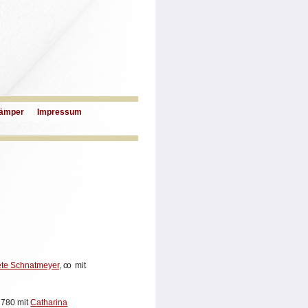
ämper
Impressum
te Schnatmeyer
,
oo
mit
780 mit
Catharina