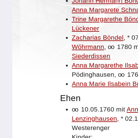
Johann Hermann Bön
Anna Margarete Schn
Trine Margarethe Bön
Lückener
Zacharias Böndel
,
*
0
Wöhrmann
,
oo
1780 m
Siederdissen
Anna Margarethe Ilsa
Pödinghausen,
oo
176
Anna Marie Ilsabein B
Ehen
oo
10.05.1760 mit
Ann
Lenzinghausen
,
*
02.
Westerenger
Kinder: