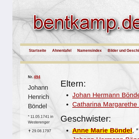
Startseite
Ahnentafel
Namensindex
Bilder und Gesch
Nr.
494
Eltern:
Johann
Johan Hermann Bönde
Henrich
Catharina Margarethe
Böndel
Geschwister:
*
11.05.1741 in
Westerenger
Anne Marie Böndel
,
✝
29.08.1797