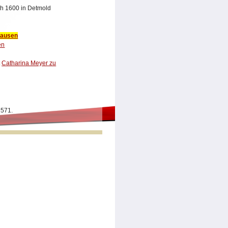
h 1600 in Detmold
hausen
en
t
Catharina Meyer zu
1571.