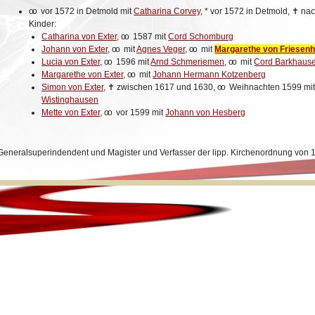
oo
vor 1572 in Detmold mit
Catharina Corvey
,
*
vor 1572 in Detmold,
✝
nac
Kinder:
Catharina von Exter
,
oo
1587 mit
Cord Schomburg
Johann von Exter
,
oo
mit
Agnes Veger
,
oo
mit
Margarethe von Friesen
Lucia von Exter
,
oo
1596 mit
Arnd Schmeriemen
,
oo
mit
Cord Barkhaus
Margarethe von Exter
,
oo
mit
Johann Hermann Kotzenberg
Simon von Exter
,
✝
zwischen 1617 und 1630,
oo
Weihnachten 1599 mi
Wistinghausen
Mette von Exter
,
oo
vor 1599 mit
Johann von Hesberg
 Generalsuperindendent und Magister und Verfasser der lipp. Kirchenordnung von 