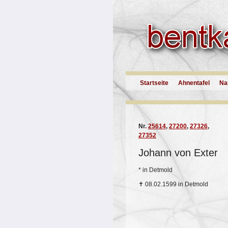
Startseite
Ahnentafel
Na
Nr.
25614
,
27200
,
27326
,
27352
Johann von Exter
*
in Detmold
✝
08.02.1599 in Detmold