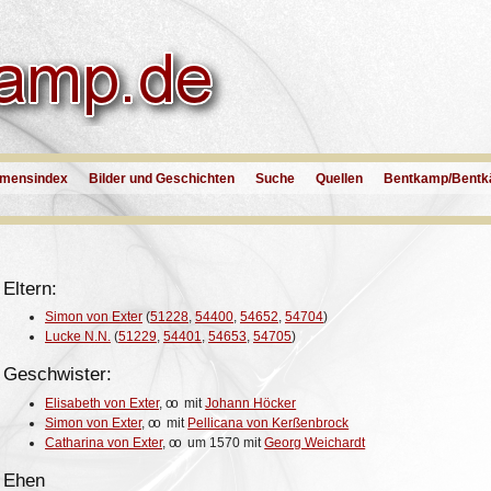
mensindex
Bilder und Geschichten
Suche
Quellen
Bentkamp/Bentk
Eltern:
Simon von Exter
(
51228
,
54400
,
54652
,
54704
)
Lucke N.N.
(
51229
,
54401
,
54653
,
54705
)
Geschwister:
Elisabeth von Exter
,
oo
mit
Johann Höcker
Simon von Exter
,
oo
mit
Pellicana von Kerßenbrock
Catharina von Exter
,
oo
um 1570 mit
Georg Weichardt
Ehen