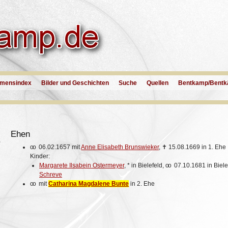
mensindex
Bilder und Geschichten
Suche
Quellen
Bentkamp/Bentk
Ehen
r
oo
06.02.1657 mit
Anne Elisabeth Brunswieker
,
✝
15.08.1669 in 1. Ehe
Kinder:
Margarete Ilsabein Ostermeyer
,
*
in Bielefeld,
oo
07.10.1681 in Biele
Schreve
oo
mit
Catharina Magdalene Bunte
in 2. Ehe