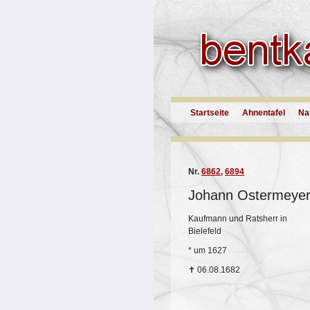
Startseite
Ahnentafel
Na
Nr.
6862
,
6894
Johann Ostermeye
Kaufmann und Ratsherr in
Bielefeld
*
um 1627
✝
06.08.1682