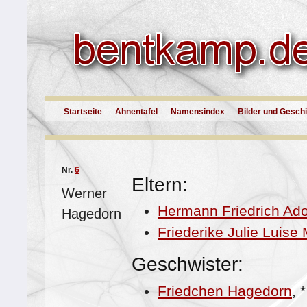
Startseite
Ahnentafel
Namensindex
Bilder und Gesch
Nr.
6
Eltern:
Werner
Hermann Friedrich Ado
Hagedorn
Friederike Julie Luise
Geschwister:
Friedchen Hagedorn
,