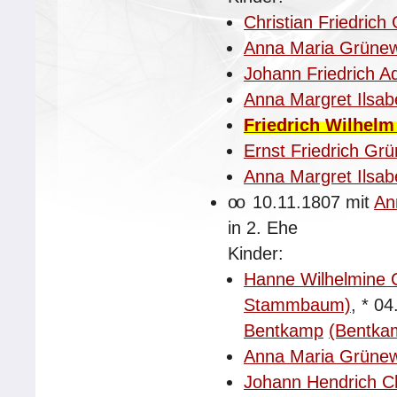
Christian Friedrich
Anna Maria Grünew
Johann Friedrich A
Anna Margret Ilsab
Friedrich Wilhel
Ernst Friedrich Gr
Anna Margret Ilsab
oo
10.11.1807 mit
An
in 2. Ehe
Kinder:
Hanne Wilhelmine C
Stammbaum)
,
*
04
Bentkamp
(Bentk
Anna Maria Grünew
Johann Hendrich C