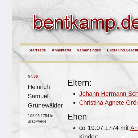
Startseite
Ahnentafel
Namensindex
Bilder und Gesch
Nr.
66
Eltern:
Heinrich
Johann Hermann Schä
Samuel
Christina Agnete Grö
Grünewälder
Ehen
*
05.05.1754 in
Brackwede
oo
19.07.1774 mit
An
Kinder: