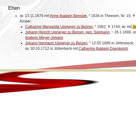
Ehen
oo
13.11.1676 mit
Anne Ilsabein Bensiek
,
*
1634 in Theesen, Nr. 10,
Kinder:
Catharine Margarete Upmeyer zu Belzen
,
*
1682,
✝
1744,
oo
mit
J
Johann Hinrich Upmeyer zu Belzen, gen. Sielmann
,
~
26.1.1680,
oo
Ilsabein Meyer-Johann
Johann Hermann Upmeyer zu Belzen
,
*
12.05.1686 in Jöllenbeck,
oo
30.10.1712 in Jöllenbeck mit
Catherine Ilsabein Duenkeloh