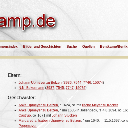
mensindex
Bilder und Geschichten
Suche
Quellen
Bentkamp/Bentk
Eltern:
Johann Upmeyer zu Belzen
(
3936
,
7544
,
7746
,
15074
)
N.N. Bokermann
(
3937
,
7545
,
7747
,
15075
)
Geschwister:
Abke Upmeyer zu Belzen
,
*
1624,
oo
mit
Ilsche Meyer zu Köcker
Anke Upmeyer zu Belzen
,
*
um 1635 in Jöllenbeck,
✝
4.8.1694,
oo
165
Castrup
,
oo
1671 mit
Johann Stücken
Margaretha Ilsabein Upmeyer zu Belzen
,
*
um 1640,
✝
11.5.1697,
oo
u
Peppmeyer