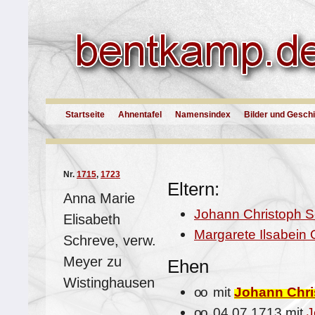
Startseite
Ahnentafel
Namensindex
Bilder und Gesch
Nr.
1715
,
1723
Eltern:
Anna Marie
Johann Christoph 
Elisabeth
Margarete Ilsabein
Schreve, verw.
Meyer zu
Ehen
Wistinghausen
oo
mit
Johann Chri
oo
04.07.1713 mit
J