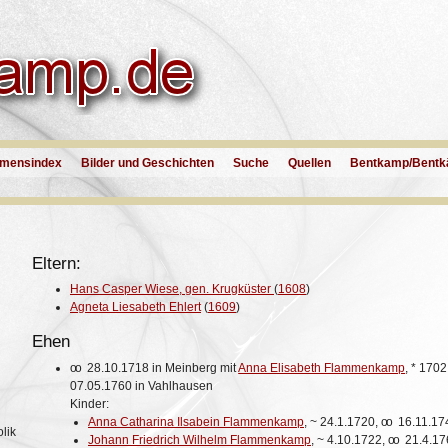
mensindex
Bilder und Geschichten
Suche
Quellen
Bentkamp/Bentk
Eltern:
Hans Casper Wiese, gen. Krugküster
(
1608
)
Agneta Liesabeth Ehlert
(
1609
)
Ehen
oo
28.10.1718 in Meinberg mit
Anna Elisabeth Flammenkamp
,
*
1702
07.05.1760 in Vahlhausen
Kinder:
Anna Catharina Ilsabein Flammenkamp
,
~
24.1.1720,
oo
16.11.17
lik
Johann Friedrich Wilhelm Flammenkamp
,
~
4.10.1722,
oo
21.4.17