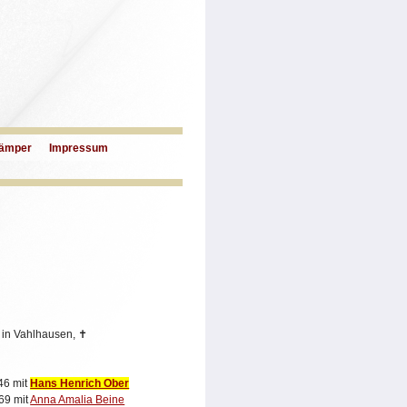
ämper
Impressum
 in Vahlhausen,
✝
46 mit
Hans Henrich Ober
69 mit
Anna Amalia Beine