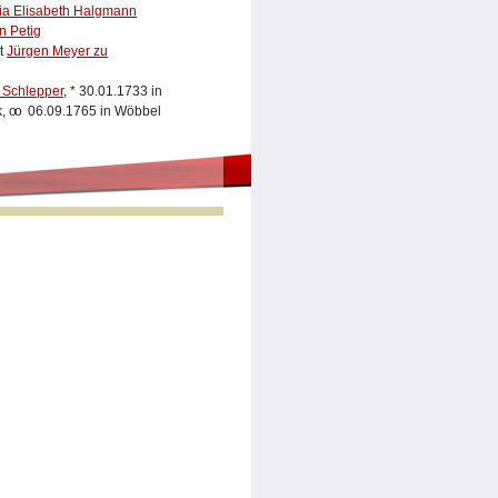
ia Elisabeth Halgmann
n Petig
t
Jürgen Meyer zu
 Schlepper
,
*
30.01.1733 in
k,
oo
06.09.1765 in Wöbbel