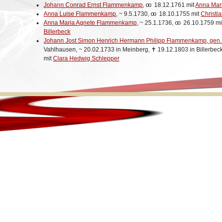
Johann Conrad Ernst Flammenkamp
,
oo
18.12.1761 mit
Anna Mar
Anna Luise Flammenkamp
,
~
9.5.1730,
oo
18.10.1755 mit
Christia
Anna Maria Agnete Flammenkamp
,
~
25.1.1736,
oo
26.10.1759 mi
Billerbeck
Johann Jost Simon Henrich Hermann Philipp Flammenkamp, gen.
Vahlhausen,
~
20.02.1733 in Meinberg,
✝
19.12.1803 in Billerbec
mit
Clara Hedwig Schlepper