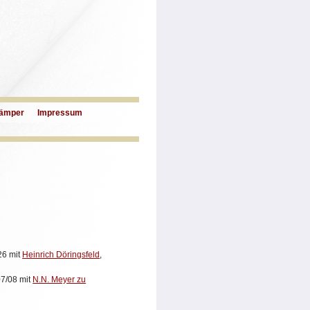
ämper
Impressum
26 mit
Heinrich Döringsfeld
,
7/08 mit
N.N. Meyer zu