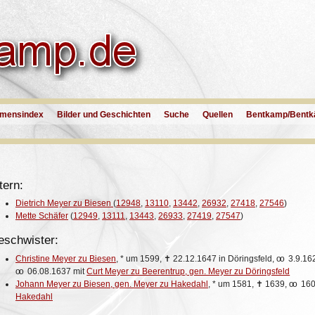
mensindex
Bilder und Geschichten
Suche
Quellen
Bentkamp/Bentk
tern:
Dietrich Meyer zu Biesen
(
12948
,
13110
,
13442
,
26932
,
27418
,
27546
)
Mette Schäfer
(
12949
,
13111
,
13443
,
26933
,
27419
,
27547
)
eschwister:
Christine Meyer zu Biesen
,
*
um 1599,
✝
22.12.1647 in Döringsfeld,
oo
3.9.16
oo
06.08.1637 mit
Curt Meyer zu Beerentrup, gen. Meyer zu Döringsfeld
Johann Meyer zu Biesen, gen. Meyer zu Hakedahl
,
*
um 1581,
✝
1639,
oo
160
Hakedahl