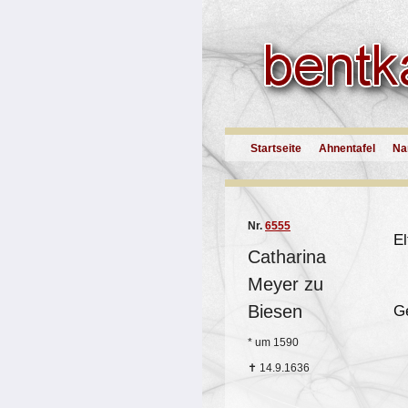
Startseite
Ahnentafel
Na
Nr.
6555
El
Catharina
Meyer zu
Biesen
G
*
um 1590
✝
14.9.1636