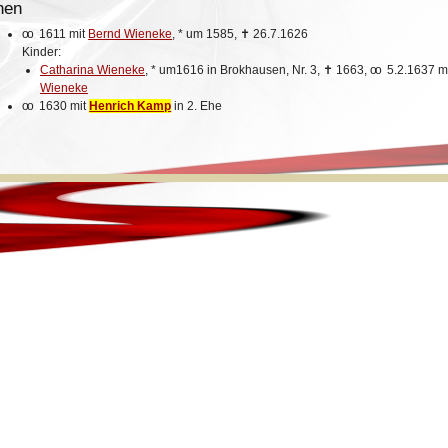
hen
oo
1611 mit
Bernd Wieneke
,
*
um 1585,
✝
26.7.1626
Kinder:
Catharina Wieneke
,
*
um1616 in Brokhausen, Nr. 3,
✝
1663,
oo
5.2.1637 m
Wieneke
oo
1630 mit
Henrich Kamp
in 2. Ehe