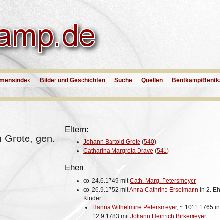
mensindex
Bilder und Geschichten
Suche
Quellen
Bentkamp/Bentk
Eltern:
h Grote, gen.
Johann Bartold Grote
(
540
)
Catharina Margreta Drave
(
541
)
Ehen
oo
24.6.1749 mit
Cath. Marg. Petersmeyer
oo
26.9.1752 mit
Anna Cathrine Erselmann
in 2. E
Kinder:
Hanna Wilhelmine Petersmeyer
,
~
1011.1765 in
12.9.1783 mit
Johann Heinrich Birkemeyer