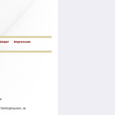
ämper
Impressum
he
 Oerlinghausen,
oo