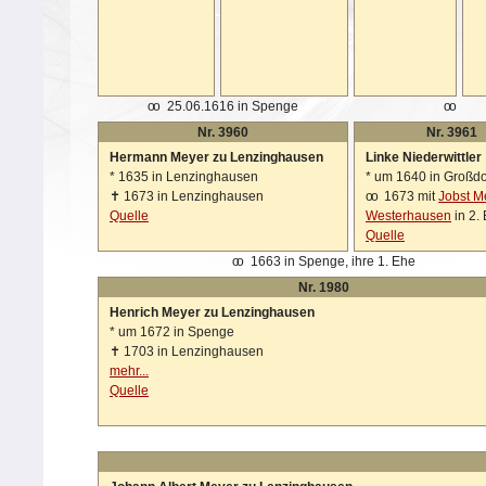
oo
25.06.1616 in Spenge
oo
Nr. 3960
Nr. 3961
Hermann Meyer zu Lenzinghausen
Linke Niederwittler
*
1635 in Lenzinghausen
*
um 1640 in Großd
✝
1673 in Lenzinghausen
oo
1673 mit
Jobst M
Quelle
Westerhausen
in 2.
Quelle
oo
1663 in Spenge, ihre 1. Ehe
Nr. 1980
Henrich Meyer zu Lenzinghausen
*
um 1672 in Spenge
✝
1703 in Lenzinghausen
mehr...
Quelle