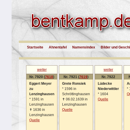
Startseite
Ahnentafel
Namensindex
Bilder und Gesch
weiter
weiter
Nr. 7920 (
7618
)
Nr. 7921 (
7619
)
Nr. 7922
Eggert Meyer
Grete Ronsiek
Lüdecke
A
zu
*
1596 in
Niederwittler
*
Lenzinghausen
Schröttinghausen
*
1604
Q
*
1591 in
✝
06.02.1639 in
Quelle
Lenzinghausen
Lenzinghausen
✝
1636 in
Quelle
Lenzinghausen
Quelle