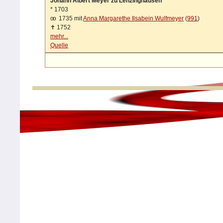
Johann Albert Meyer zu Lenzinghausen
*
1703
oo
1735 mit
Anna Margarethe Ilsabein Wulfmeyer
(
991
)
✝
1752
mehr...
Quelle