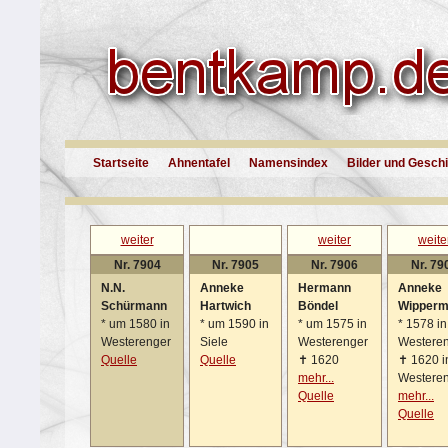
Startseite
Ahnentafel
Namensindex
Bilder und Gesch
weiter
weiter
weite
Nr. 7904
Nr. 7905
Nr. 7906
Nr. 79
N.N.
Anneke
Hermann
Anneke
Schürmann
Hartwich
Böndel
Wipper
*
um 1580 in
*
um 1590 in
*
um 1575 in
*
1578 in
Westerenger
Siele
Westerenger
Westere
Quelle
Quelle
✝
1620
✝
1620 i
mehr...
Westere
Quelle
mehr...
Quelle