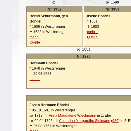
oo
oo
1599
Nr. 3952
Nr. 3953
Bernd Schürmann, gen.
Ilsche Böndel
Böndel
*
1601
*
1606 in Westerenger
✝
1683
✝
1683 in Westerenger
mehr...
mehr...
Quelle
Quelle
oo
1651
Nr. 1976
Hermann Böndel
*
1648 in Westerenger
✝
25.03.1723
mehr...
Johan Hermann Böndel
*
05.10.1691 in Westerenger
oo
1713 mit
Anna Magdalene Wiechmann
in 1. Ehe
oo
02.04.1725 mit
Catharina Margarethe Sielmann
(
989
) in 2. 
✝
26.08.1757 in Westerenger