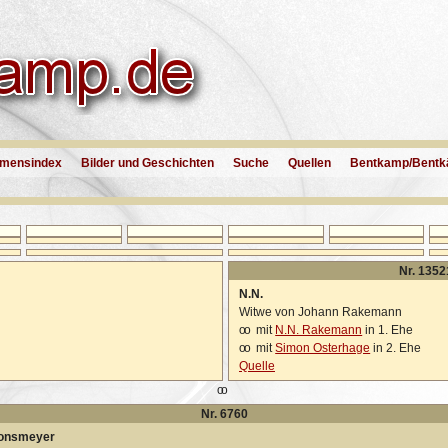
mensindex
Bilder und Geschichten
Suche
Quellen
Bentkamp/Bentk
Nr. 1352
N.N.
Witwe von Johann Rakemann
oo
mit
N.N. Rakemann
in 1. Ehe
oo
mit
Simon Osterhage
in 2. Ehe
Quelle
oo
Nr. 6760
monsmeyer