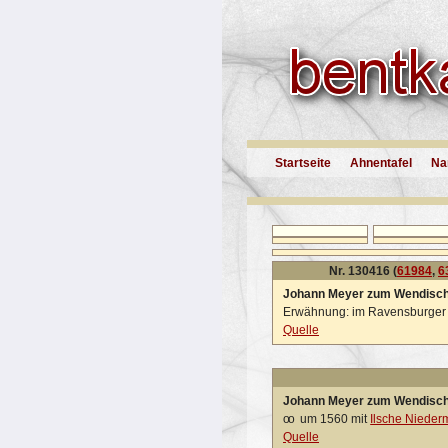
Startseite
Ahnentafel
Na
Nr. 130416 (
61984
,
6
Johann Meyer zum Wendisc
Erwähnung: im Ravensburger
Quelle
Johann Meyer zum Wendisch
oo
um 1560 mit
Ilsche Nieder
Quelle