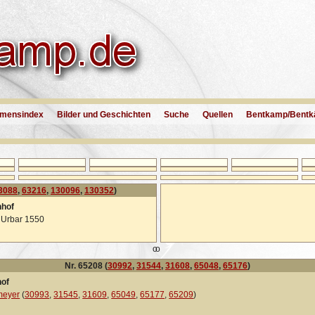
mensindex
Bilder und Geschichten
Suche
Quellen
Bentkamp/Bentk
3088
,
63216
,
130096
,
130352
)
hhof
 Urbar 1550
oo
Nr. 65208 (
30992
,
31544
,
31608
,
65048
,
65176
)
of
meyer
(
30993
,
31545
,
31609
,
65049
,
65177
,
65209
)