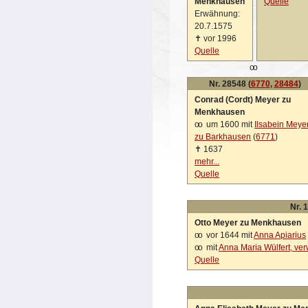
Menkhausen
Quelle
Erwähnung:
20.7.1575
✝
vor 1996
Quelle
oo
Nr. 28548 (
6770
,
28484
)
Conrad (Cordt) Meyer zu
Menkhausen
oo
um 1600 mit
Ilsabein Meye
zu Barkhausen
(
6771
)
✝
1637
mehr...
Quelle
Nr. 
Otto Meyer zu Menkhausen
oo
vor 1644 mit
Anna Apiarius
oo
mit
Anna Maria Wülfert, ver
Quelle