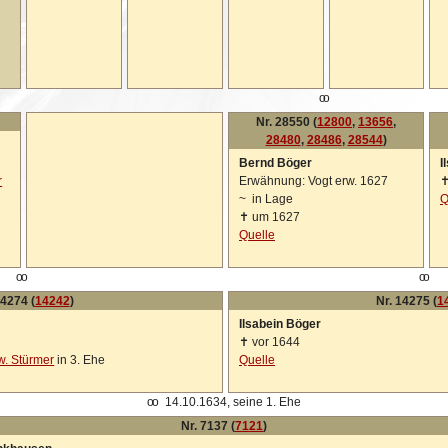
oo
Nr. 28550 (
12800
,
13656
,
28480
,
28486
,
28544
)
Bernd Böger
I
r
Erwähnung: Vogt erw. 1627
~
in Lage
Q
✝
um 1627
Quelle
oo
oo
14274 (
14242
)
Nr. 14275 (
1
Ilsabein Böger
✝
vor 1644
w. Stürmer
in 3. Ehe
Quelle
oo
14.10.1634, seine 1. Ehe
Nr. 7137 (
7121
)