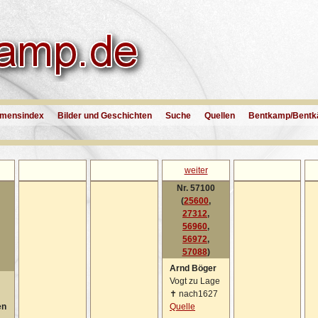
mensindex
Bilder und Geschichten
Suche
Quellen
Bentkamp/Bentk
weiter
Nr. 57100
(
25600
,
27312
,
56960
,
56972
,
57088
)
Arnd Böger
Vogt zu Lage
✝
nach1627
en
Quelle