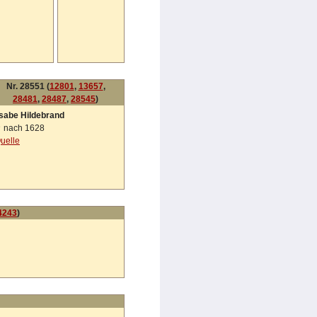
Nr. 28551 (
12801
,
13657
,
28481
,
28487
,
28545
)
lsabe Hildebrand
✝
nach 1628
uelle
4243
)