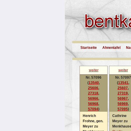
Startseite
Ahnentafel
Na
weiter
weiter
Nr. 57096
Nr. 57097
(
13540
,
(
13541
,
25606
,
25607
,
27318
,
27319
,
56966
,
56967
,
56968
,
56969
,
57094
)
57095
)
Henrich
Cathrine
Frohne, gen.
Meyer zu
Meyer zu
Menkhaus