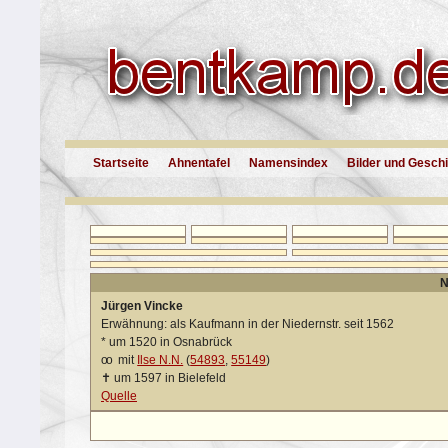
Startseite
Ahnentafel
Namensindex
Bilder und Gesch
N
Jürgen Vincke
Erwähnung: als Kaufmann in der Niedernstr. seit 1562
*
um 1520 in Osnabrück
oo
mit
Ilse N.N.
(
54893
,
55149
)
✝
um 1597 in Bielefeld
Quelle