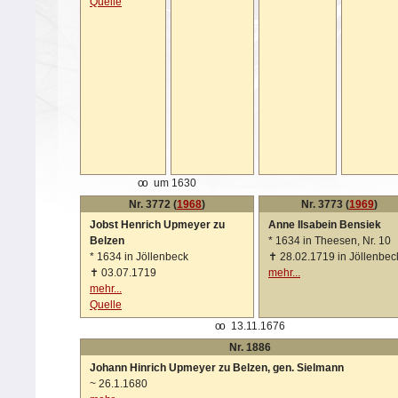
Quelle
oo
um 1630
Nr. 3772 (
1968
)
Nr. 3773 (
1969
)
Jobst Henrich Upmeyer zu
Anne Ilsabein Bensiek
Belzen
*
1634 in Theesen, Nr. 10
*
1634 in Jöllenbeck
✝
28.02.1719 in Jöllenbec
✝
03.07.1719
mehr...
mehr...
Quelle
oo
13.11.1676
Nr. 1886
Johann Hinrich Upmeyer zu Belzen, gen. Sielmann
~
26.1.1680