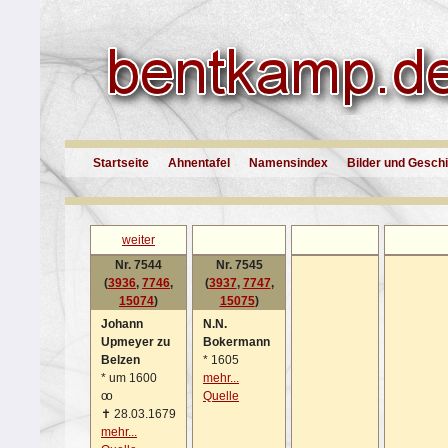
Startseite
Ahnentafel
Namensindex
Bilder und Gesch
weiter
Nr. 7544
Nr. 7545
(
3936
,
7746
,
(
3937
,
7747
,
15074
)
15075
)
Johann
N.N.
Upmeyer zu
Bokermann
Belzen
*
1605
*
um 1600
mehr...
oo
Quelle
✝
28.03.1679
mehr...