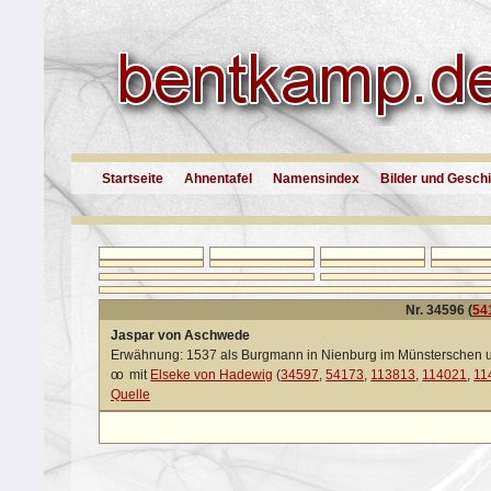
Startseite
Ahnentafel
Namensindex
Bilder und Gesch
Nr. 34596 (
54
Jaspar von Aschwede
Erwähnung: 1537 als Burgmann in Nienburg im Münsterschen 
oo
mit
Elseke von Hadewig
(
34597
,
54173
,
113813
,
114021
,
11
Quelle