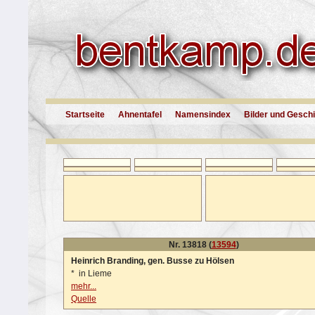
Startseite
Ahnentafel
Namensindex
Bilder und Gesch
Nr. 13818 (
13594
)
Heinrich Branding, gen. Busse zu Hölsen
*
in Lieme
mehr...
Quelle