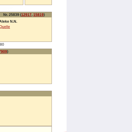
Nr. 25839 (
12917
,
15819
)
Aleke N.N.
Quelle
80
7909
)