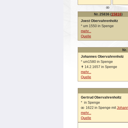
oo
Nr. 25836 (
15816
)
Joest Obervahrenholtz
*
um 1550 in Spenge
mehr...
Quelle
Nr.
Johannes Obervahrenholz
*
um1580 in Spenge
✝
14.2.1657 in Spenge
mehr...
Quelle
Gertrud Obervahrenholtz
*
in Spenge
oo
1622 in Spenge mit
Johan
mehr...
Quelle