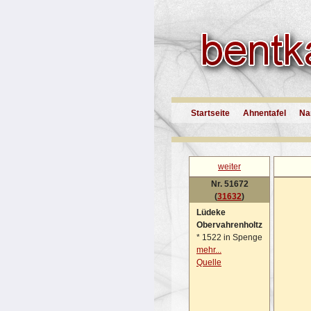
Startseite
Ahnentafel
Na
weiter
Nr. 51672
(
31632
)
Lüdeke
Obervahrenholtz
*
1522 in Spenge
mehr...
Quelle