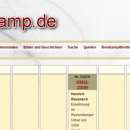
mensindex
Bilder und Geschichten
Suche
Quellen
Bentkamp/Bentk
Nr. 51676
(
25832
,
31636
)
Henrich
Raveneck
Erwähnung
im
Ravensberger
Urbar von
1556