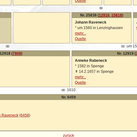
Quelle
oo
Nr. 25838 (
12916
,
15818
)
Johann Raveneck
*
um 1560 in Lenzinghausen
mehr...
Quelle
oo
oo
um 15
 12918 (
7908
)
Nr. 12919 (
Anneke Rabeneck
*
1582 in Spenge
✝
14.2.1657 in Spenge
mehr...
Quelle
oo
1610
Nr. 6459
n Raveneck
(
6458
)
zurück