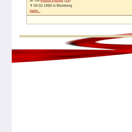
oo
mit
Rudolf Plümer
(
14
)
✝
04.02.1990 in Blomberg
mehr...