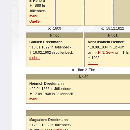
in Herford
✝
1855 in
Jöllenbeck
mehr...
Quelle
oo
1809
oo
18.12.1822
Nr. 60
Nr. 61
Gottlieb Dreekmann
Anna Ilsabein Eickhoff
*
18.01.1829 in Jöllenbeck
*
10.08.1834 in Eickum
✝
19.02.1902 in Jöllenbeck
oo
mit
N.N. Sewing
in 1. E
mehr...
✝
1905
mehr...
oo
, ihre 2. Ehe
Nr. 30
Heinrich Dreekmann
*
22.04.1866 in Jöllenbeck
✝
12.09.1948 in Jöllenbeck
mehr...
Magdalene Dreekmann
*
12.08.1902 in Jöllenbeck