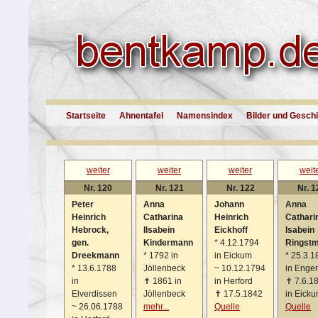
Startseite
Ahnentafel
Namensindex
Bilder und Gesch
weiter
weiter
weiter
weit
Nr. 120
Nr. 121
Nr. 122
Nr. 1
Peter
Anna
Johann
Anna
Heinrich
Catharina
Heinrich
Cathari
Hebrock,
Ilsabein
Eickhoff
lsabein
gen.
Kindermann
*
4.12.1794
Ringstm
Dreekmann
*
1792 in
in Eickum
*
25.3.1
*
13.6.1788
Jöllenbeck
~
10.12.1794
in Enger
in
✝
1861 in
in Herford
✝
7.6.1
Elverdissen
Jöllenbeck
✝
17.5.1842
in Eick
~
26.06.1788
mehr...
Quelle
Quelle