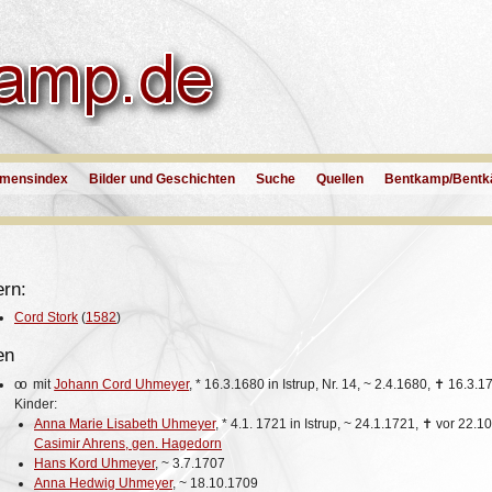
mensindex
Bilder und Geschichten
Suche
Quellen
Bentkamp/Bentk
ern:
Cord Stork
(
1582
)
en
oo
mit
Johann Cord Uhmeyer
,
*
16.3.1680 in Istrup, Nr. 14,
~
2.4.1680,
✝
16.3.1
Kinder:
Anna Marie Lisabeth Uhmeyer
,
*
4.1. 1721 in Istrup,
~
24.1.1721,
✝
vor 22.1
Casimir Ahrens, gen. Hagedorn
Hans Kord Uhmeyer
,
~
3.7.1707
Anna Hedwig Uhmeyer
,
~
18.10.1709