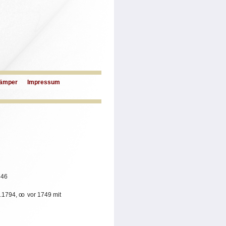
ämper
Impressum
746
0.1794,
oo
vor 1749 mit