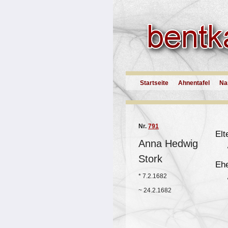
Startseite
Ahnentafel
Na
Nr.
791
Elt
Anna Hedwig
Stork
Eh
*
7.2.1682
~
24.2.1682