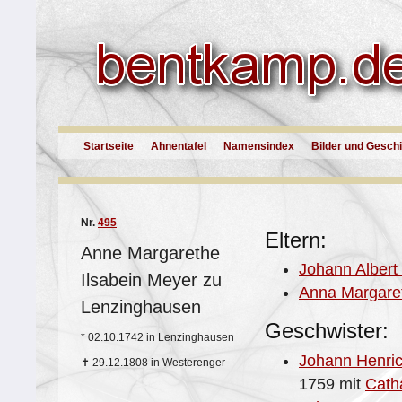
Startseite
Ahnentafel
Namensindex
Bilder und Gesch
Nr.
495
Eltern:
Anne Margarethe
Johann Albert
Ilsabein Meyer zu
Anna Margaret
Lenzinghausen
Geschwister:
*
02.10.1742 in Lenzinghausen
Johann Henri
✝
29.12.1808 in Westerenger
1759 mit
Cath