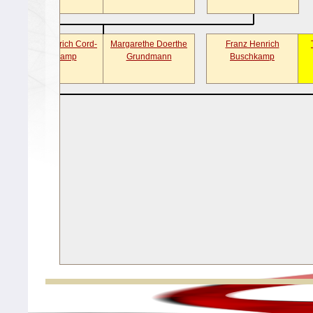
Franz Heinrich Cord-
Margarethe Doerthe
Franz Henrich
Bentkamp
Grundmann
Buschkamp