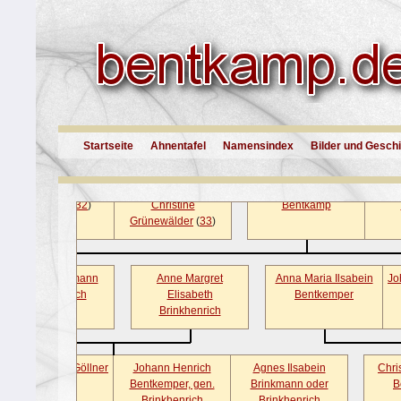
Friedrich Adolf
Franz Friedrich
Anna 
Bentkamp
Bentkamp
D
Franz August
Hanne Friederike
Friedrich Wilhelm
Hann
Bentkamp
(
16
)
Krammenschneider
Bentkamp
(
17
)
Startseite
Ahnentafel
Namensindex
Bilder und Gesch
Johann Heinrich
Hanne Wilhelmine
Anne Marie Ilsabein
Joh
Bentkamp
(
32
)
Christine
Bentkamp
Grünewälder
(
33
)
Johann Hermann
Anne Margret
Anna Maria Ilsabein
Jo
Brinkhenrich
Elisabeth
Bentkemper
Brinkhenrich
Marie Ilsabein Göllner
Johann Henrich
Agnes Ilsabein
Chri
Bentkemper, gen.
Brinkmann oder
B
Brinkhenrich
Brinkhenrich