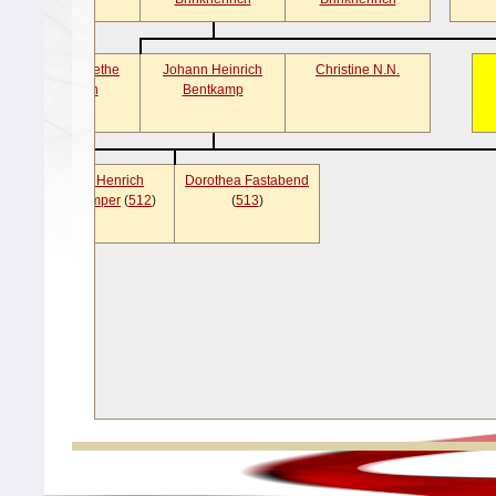
Trine Margarethe
Johann Heinrich
Christine N.N.
Waymann
Bentkamp
Cordt Henrich
Dorothea Fastabend
Bentkemper
(
512
)
(
513
)